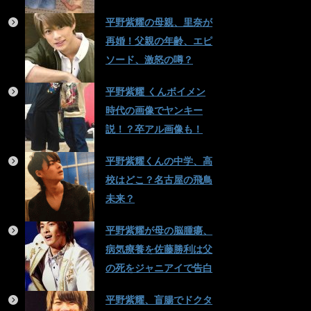
平野紫耀の母親、里奈が
再婚！父親の年齢、エピ
ソード、激怒の噂？
平野紫耀 くんボイメン
時代の画像でヤンキー
説！？卒アル画像も！
平野紫耀くんの中学、高
校はどこ？名古屋の飛鳥
未来？
平野紫耀が母の脳腫瘍、
病気療養を佐藤勝利は父
の死をジャニアイで告白
平野紫耀、盲腸でドクタ