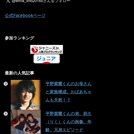
公式Facebookページ
参加ランキング
最新の人気記事
平野紫耀くんのお母さん
と家族構成。おばあちゃ
んも天然！？
平野紫耀くんの弟、莉久
（りく）くんの画像、年
齢、兄弟エピソード