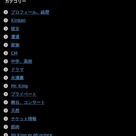
カテゴリー
プロフィール、経歴
Kinkan
彼女
遭遇
家族
CM
中学、高校
ドラマ
永瀬廉
Mr. King
プライベート
舞台、コンサート
天然
チケット情報
筋肉
Mr.King vs Mr.prince