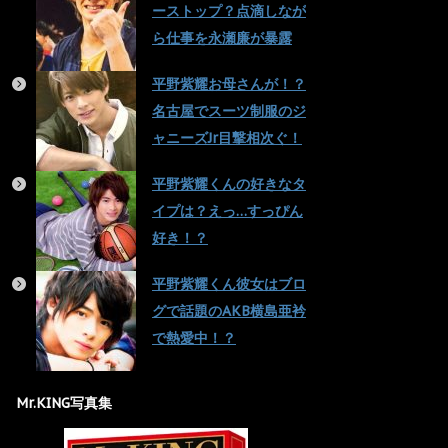
ーストップ？点滴しなが
ら仕事を永瀬廉が暴露
平野紫耀お母さんが！？
名古屋でスーツ制服のジ
ャニーズJr目撃相次ぐ！
平野紫耀くんの好きなタ
イプは？えっ…すっぴん
好き！？
平野紫耀くん彼女はブロ
グで話題のAKB横島亜衿
で熱愛中！？
Mr.KING写真集