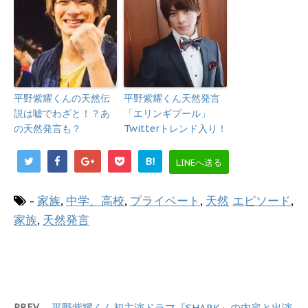
平野紫耀くんの天然伝
平野紫耀くん天然発言
説は嘘でわざと！？あ
「エリンギプール」
の天然発言も？
Twitterトレンド入り！
B!
LINEへ送る
-
家族
,
中学、高校
,
プライベート
,
天然
エピソード
,
家族
,
天然発言
PREV
平野紫耀くん初主演ドラマ『SHARK』の内容と出演