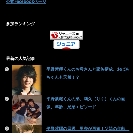
公式Facebookページ
参加ランキング
最新の人気記事
平野紫耀くんのお母さんと家族構成。おばあ
ちゃんも天然！？
平野紫耀くんの弟、莉久（りく）くんの画
像、年齢、兄弟エピソード
平野紫耀の母親、里奈が再婚！父親の年齢、