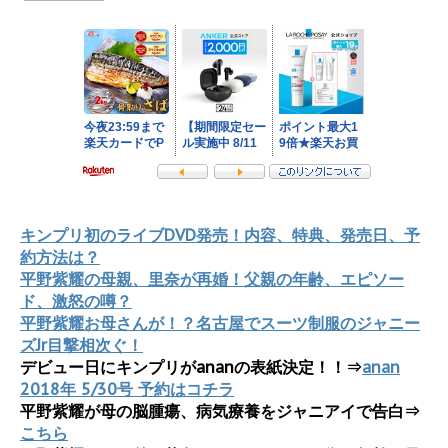
キンプリ初のライブDVD発売！内容、特典、発売日、予
約方法は？
平野紫耀の母親、里奈が再婚！父親の年齢、エピソー
ド、激怒の噂？
平野紫耀お母さんが！？名古屋でスーツ制服のジャニー
ズJr目撃相次ぐ！
デビュー日にキンプリがananの表紙決定！！⇒
anan
2018年 5/30号 予約はコチラ
平野紫耀が母の脳腫瘍、病気療養をジャニアイで告白⇒
こちら