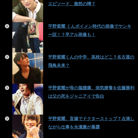
エピソード、激怒の噂？
平野紫耀 くんボイメン時代の画像でヤンキ
ー説！？卒アル画像も！
平野紫耀くんの中学、高校はどこ？名古屋の
飛鳥未来？
平野紫耀が母の脳腫瘍、病気療養を佐藤勝利
は父の死をジャニアイで告白
平野紫耀、盲腸でドクターストップ？点滴し
ながら仕事を永瀬廉が暴露