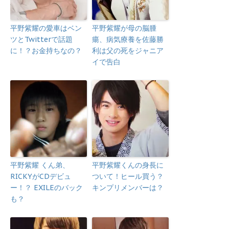
平野紫耀の愛車はベン
平野紫耀が母の脳腫
ツとTwitterで話題
瘍、病気療養を佐藤勝
に！？お金持ちなの？
利は父の死をジャニア
イで告白
平野紫耀 くん弟、
平野紫耀くんの身長に
RICKYがCDデビュ
ついて！ヒール買う？
ー！？ EXILEのバック
キンプリメンバーは？
も？