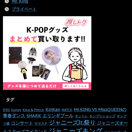
Mr. King
プライベート
タグ
KinKan
Mr.KING VS MissQUEENの
DVD
honey
King & Prince
MATCH
青春ダンス
SHARK
エリンギプール
キントレ
キンプリショップ
キンプ
ジャニーズJr.祭り
コンサート
ジャニーズオー
リ城
サマステ
ジャニーズキング
ルスターズアイランド
ジャニーズ・オ