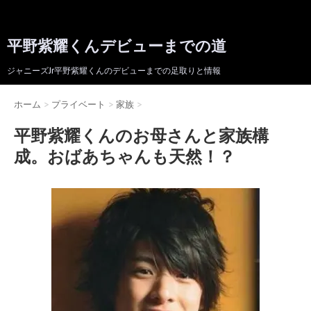
平野紫耀くんデビューまでの道
ジャニーズJr平野紫耀くんのデビューまでの足取りと情報
ホーム
>
プライベート
>
家族
>
平野紫耀くんのお母さんと家族構
成。おばあちゃんも天然！？