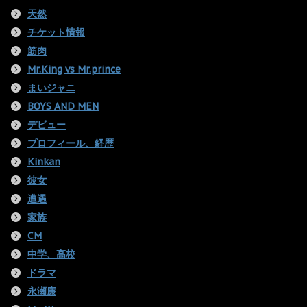
天然
チケット情報
筋肉
Mr.King vs Mr.prince
まいジャニ
BOYS AND MEN
デビュー
プロフィール、経歴
Kinkan
彼女
遭遇
家族
CM
中学、高校
ドラマ
永瀬廉