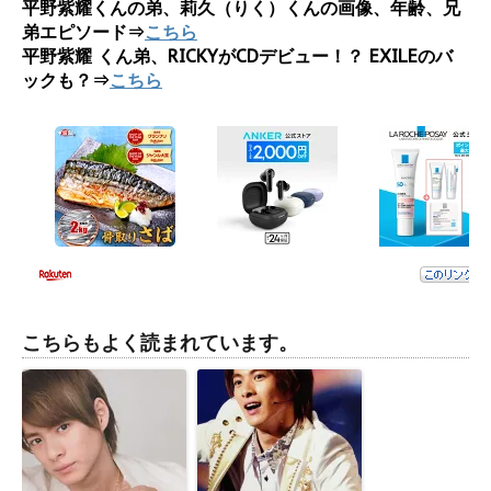
平野紫耀くんの弟、莉久（りく）くんの画像、年齢、兄
弟エピソード⇒
こちら
平野紫耀 くん弟、RICKYがCDデビュー！？ EXILEのバ
ックも？⇒
こちら
こちらもよく読まれています。