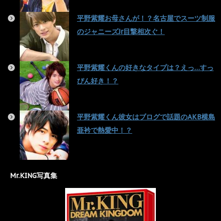
平野紫耀お母さんが！？名古屋でスーツ制服
のジャニーズJr目撃相次ぐ！
平野紫耀くんの好きなタイプは？えっ…すっ
ぴん好き！？
平野紫耀くん彼女はブログで話題のAKB横島
亜衿で熱愛中！？
Mr.KING写真集