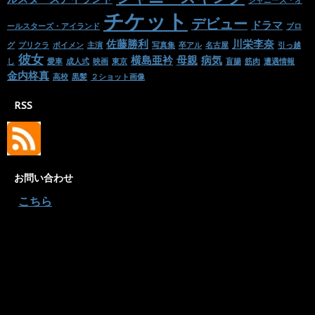
チケット
デビュー
ドラマ
ールスターズ・アイランド
ブロ
佐藤勝利
川栄李奈
グ
プリクラ
ボイメン
主演
写真集
卒アル
名古屋
引っ越
彼女
横島亜衿
母親
病気
し
愛車
成人式
映画
東京
盲腸
筋肉
遭遇情報
金内柊真
高校
黒髪
２ショット画像
RSS
お問い合わせ
・
こちら
サイトマップ
Twitter
Facebook
LINE@
ジャニ熱愛情報
お問い合わせ
平野紫耀くんのお母さんと家族構成。おばあちゃんも天然！？