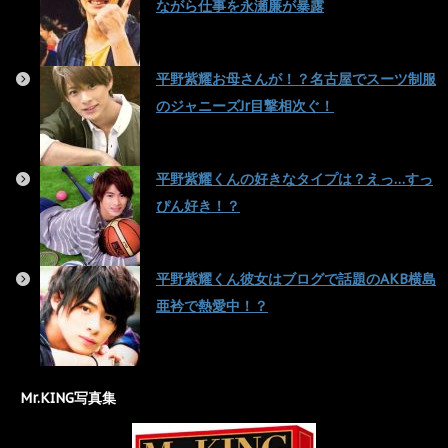
ながら仕事を永瀬廉が暴露
平野紫耀お母さんが！？名古屋でスーツ制服
のジャニーズJr目撃相次ぐ！
平野紫耀くんの好きなタイプは？えっ…すっ
ぴん好き！？
平野紫耀くん彼女はブログで話題のAKB横島
亜衿で熱愛中！？
Mr.KING写真集