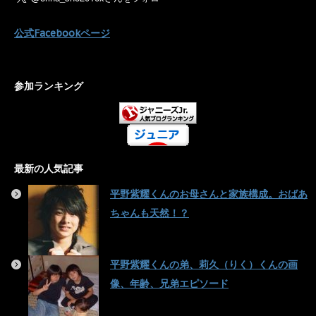
公式Facebookページ
参加ランキング
最新の人気記事
平野紫耀くんのお母さんと家族構成。おばあ
ちゃんも天然！？
平野紫耀くんの弟、莉久（りく）くんの画
像、年齢、兄弟エピソード