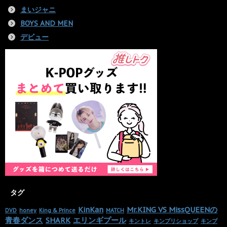
まいジャニ
BOYS AND MEN
デビュー
タグ
KinKan
Mr.KING VS MissQUEENの
DVD
honey
King & Prince
MATCH
青春ダンス
SHARK
エリンギプール
キントレ
キンプリショップ
キンプ