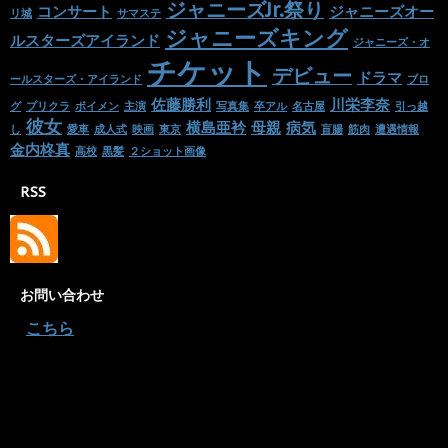
ジャニーズJr.祭り
コンサート
ジャニーズオー
リ城
サマステ
ジャニーズキング
ルスターズアイランド
ジャニーズ・オ
チケット
デビュー
ドラマ
ールスターズ・アイランド
ブロ
佐藤勝利
川栄李奈
グ
プリクラ
ボイメン
主演
写真集
卒アル
名古屋
引っ越
彼女
横島亜衿
母親
病気
し
愛車
成人式
映画
東京
盲腸
筋肉
遭遇情報
金内柊真
高校
黒髪
２ショット画像
RSS
お問い合わせ
・
こちら
サイトマップ
Twitter
Facebook
LINE@
ジャニ熱愛情報
お問い合わせ