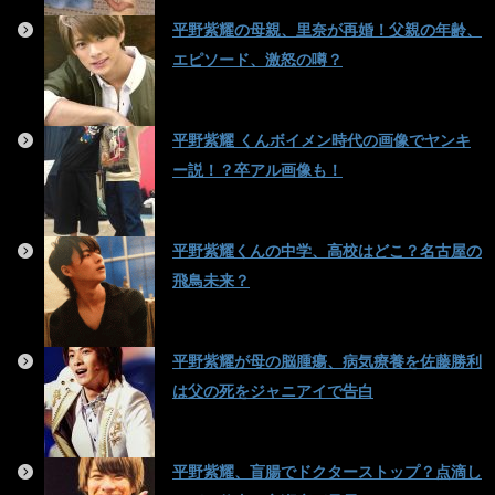
平野紫耀の母親、里奈が再婚！父親の年齢、
エピソード、激怒の噂？
平野紫耀 くんボイメン時代の画像でヤンキ
ー説！？卒アル画像も！
平野紫耀くんの中学、高校はどこ？名古屋の
飛鳥未来？
平野紫耀が母の脳腫瘍、病気療養を佐藤勝利
は父の死をジャニアイで告白
平野紫耀、盲腸でドクターストップ？点滴し