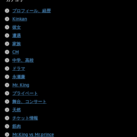
プロフィール、経歴
Kinkan
彼女
遭遇
家族
CM
中学、高校
ドラマ
永瀬廉
Mr. King
プライベート
舞台、コンサート
天然
チケット情報
筋肉
Mr.King vs Mr.prince