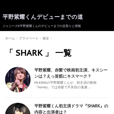
平野紫耀くんデビューまでの道
ジャニーズJr平野紫耀くんのデビューまでの足取りと情報
ホーム
>
プライベート
>
彼女
>
「 SHARK 」 一覧
平野紫耀、赤髪で映画初主演、キスシー
ンは？えっ首筋にキスマーク？
Mr.KINGの平野紫耀くんが、初主演の映画
「honey」では赤髪で不良役の鬼瀬 ...
平野紫耀くん初主演ドラマ『SHARK』の
内容と出演者は？