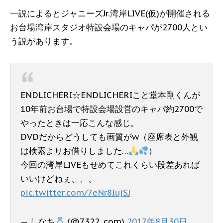
一説によるとジャニーズJr.湾岸LIVE(仮)が開催される
お台場湾岸スタジオ特設会場のキャパが2700人とい
う説があります。
ENDLICHERI☆ENDLICHERIこと堂本剛くんが
10年前お台場で特設会場設営のキャパ約2700で
やったときは一応こんな感じ。
DVDだからどうしても画質がw（座席表と外観
は検索よりお借りしました…
）
今回の湾岸LIVEもせめてこれくらい段差あれば
いいけどねぇ、、、
pic.twitter.com/7eNr8IujSJ
— しなち
(@7322_com)
2017年8月30日