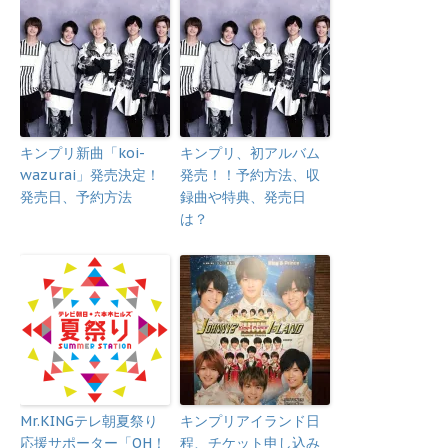
キンプリ新曲「koi-
キンプリ、初アルバム
wazurai」発売決定！
発売！！予約方法、収
発売日、予約方法
録曲や特典、発売日
は？
Mr.KINGテレ朝夏祭り
キンプリアイランド日
応援サポーター「OH！
程、チケット申し込み