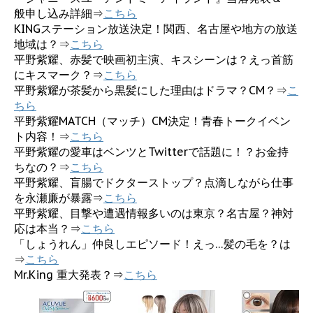
般申し込み詳細⇒
こちら
KINGステーション放送決定！関西、名古屋や地方の放送
地域は？⇒
こちら
平野紫耀、赤髪で映画初主演、キスシーンは？えっ首筋
にキスマーク？⇒
こちら
平野紫耀が茶髪から黒髪にした理由はドラマ？CM？⇒
こ
ちら
平野紫耀MATCH（マッチ）CM決定！青春トークイベン
ト内容！⇒
こちら
平野紫耀の愛車はベンツとTwitterで話題に！？お金持
ちなの？⇒
こちら
平野紫耀、盲腸でドクターストップ？点滴しながら仕事
を永瀬廉が暴露⇒
こちら
平野紫耀、目撃や遭遇情報多いのは東京？名古屋？神対
応は本当？⇒
こちら
「しょうれん」仲良しエピソード！えっ…髪の毛を？は
⇒
こちら
Mr.King 重大発表？⇒
こちら