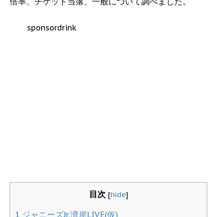
倍率、チケット当落、一般について調べました。
sponsordrink
目次
[
hide
]
1
ジャニーズJr.湾岸LIVE(仮)