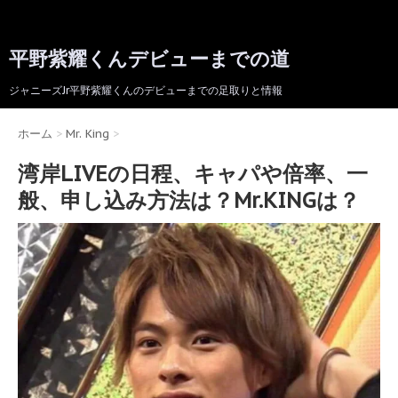
平野紫耀くんデビューまでの道
ジャニーズJr平野紫耀くんのデビューまでの足取りと情報
ホーム
>
Mr. King
>
湾岸LIVEの日程、キャパや倍率、一
般、申し込み方法は？Mr.KINGは？