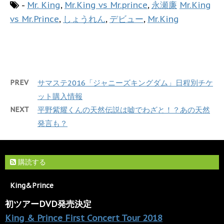
-
Mr. King
,
Mr.King vs Mr.prince
,
永瀬廉
Mr.King
vs Mr.Prince
,
しょうれん
,
デビュー
,
Mr.King
PREV
サマステ2016「ジャニーズキングダム」日程別チケ
ット購入情報
NEXT
平野紫耀くんの天然伝説は嘘でわざと！？あの天然
発言も？
購読する
King&Prince
初ツアーDVD発売決定
King & Prince First Concert Tour 2018