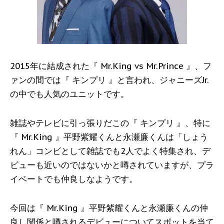
2015年に結成された『 Mr.King vs Mr.Prince 』、フ
ァンの間では『 キンプリ 』と言われ、ジャニーズJr.
の中でも人気のユニットです。
雑誌やテレビに引っ張りだこの『 キンプリ 』、特に
『 Mr.King 』平野紫耀くんと永瀬廉くんは「しょう
れん」コンビとして雑誌でも2人でよく特集され、デ
ビューも近いのではないかと噂されていますが、プラ
イベートでも仲良しなようです。
今回は『 Mr.King 』平野紫耀くんと永瀬廉くんの仲
良し関係と噂されるデビューについてスポットを当て