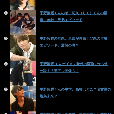
平野紫耀くんの弟、莉久（りく）くんの画
像、年齢、兄弟エピソード
平野紫耀の母親、里奈が再婚！父親の年齢、
エピソード、激怒の噂？
平野紫耀 くんボイメン時代の画像でヤンキ
ー説！？卒アル画像も！
平野紫耀くんの中学、高校はどこ？名古屋の
飛鳥未来？