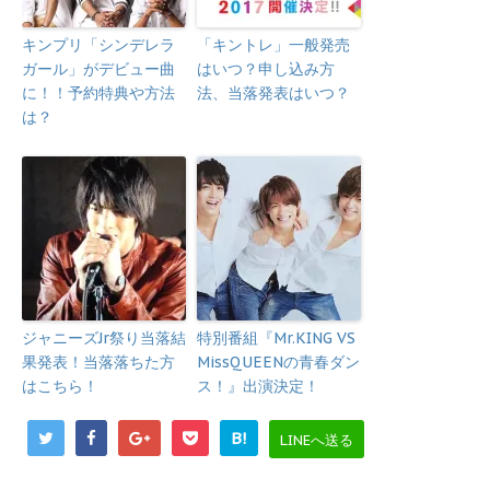
キンプリ「シンデレラ
「キントレ」一般発売
ガール」がデビュー曲
はいつ？申し込み方
に！！予約特典や方法
法、当落発表はいつ？
は？
ジャニーズJr祭り当落結
特別番組『Mr.KING VS
果発表！当落落ちた方
MissQUEENの青春ダン
はこちら！
ス！』出演決定！
B!
LINEへ送る