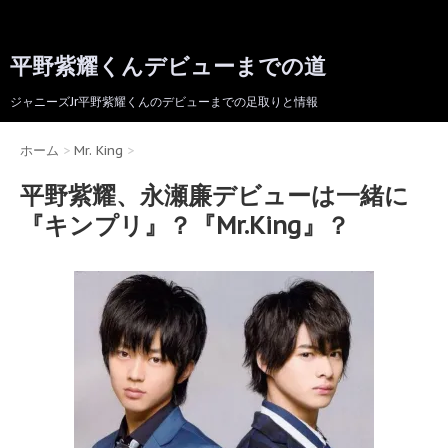
平野紫耀くんデビューまでの道
ジャニーズJr平野紫耀くんのデビューまでの足取りと情報
ホーム
>
Mr. King
>
平野紫耀、永瀬廉デビューは一緒に
『キンプリ』？『Mr.King』？