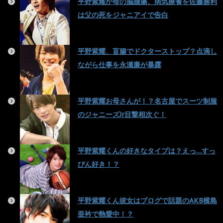
平野紫耀が母の脳腫瘍、病気療養を佐藤勝利
は父の死をジャニアイで告白
平野紫耀、盲腸でドクターストップ？点滴し
ながら仕事を永瀬廉が暴露
平野紫耀お母さんが！？名古屋でスーツ制服
のジャニーズJr目撃相次ぐ！
平野紫耀くんの好きなタイプは？えっ…すっ
ぴん好き！？
平野紫耀くん彼女はブログで話題のAKB横島
亜衿で熱愛中！？