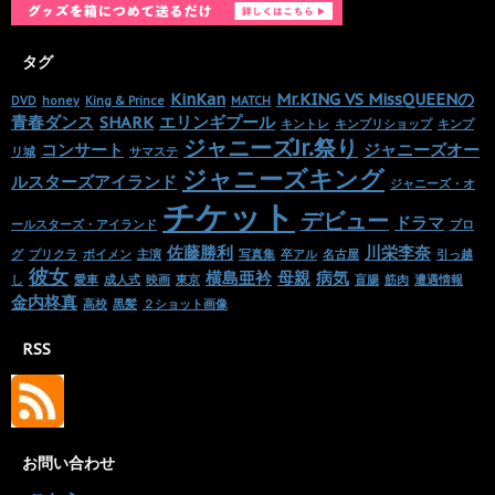
タグ
KinKan
Mr.KING VS MissQUEENの
DVD
honey
King & Prince
MATCH
青春ダンス
SHARK
エリンギプール
キントレ
キンプリショップ
キンプ
ジャニーズJr.祭り
コンサート
ジャニーズオー
リ城
サマステ
ジャニーズキング
ルスターズアイランド
ジャニーズ・オ
チケット
デビュー
ドラマ
ールスターズ・アイランド
ブロ
佐藤勝利
川栄李奈
グ
プリクラ
ボイメン
主演
写真集
卒アル
名古屋
引っ越
彼女
横島亜衿
母親
病気
し
愛車
成人式
映画
東京
盲腸
筋肉
遭遇情報
金内柊真
高校
黒髪
２ショット画像
RSS
お問い合わせ