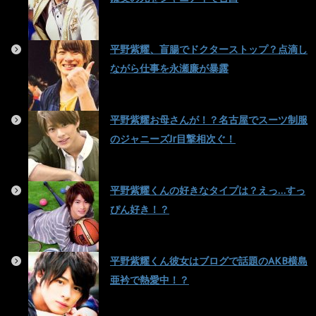
平野紫耀、盲腸でドクターストップ？点滴し
ながら仕事を永瀬廉が暴露
平野紫耀お母さんが！？名古屋でスーツ制服
のジャニーズJr目撃相次ぐ！
平野紫耀くんの好きなタイプは？えっ…すっ
ぴん好き！？
平野紫耀くん彼女はブログで話題のAKB横島
亜衿で熱愛中！？