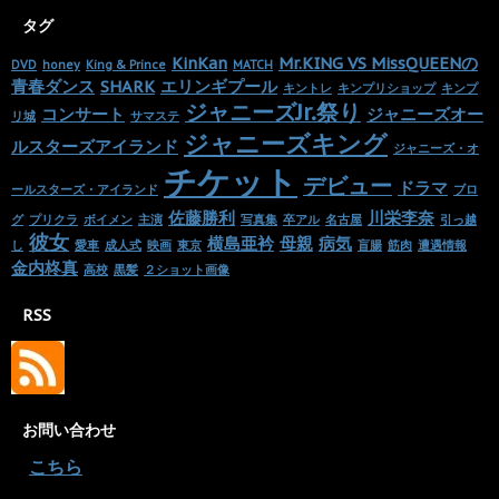
タグ
KinKan
Mr.KING VS MissQUEENの
DVD
honey
King & Prince
MATCH
青春ダンス
SHARK
エリンギプール
キントレ
キンプリショップ
キンプ
ジャニーズJr.祭り
コンサート
ジャニーズオー
リ城
サマステ
ジャニーズキング
ルスターズアイランド
ジャニーズ・オ
チケット
デビュー
ドラマ
ールスターズ・アイランド
ブロ
佐藤勝利
川栄李奈
グ
プリクラ
ボイメン
主演
写真集
卒アル
名古屋
引っ越
彼女
横島亜衿
母親
病気
し
愛車
成人式
映画
東京
盲腸
筋肉
遭遇情報
金内柊真
高校
黒髪
２ショット画像
RSS
お問い合わせ
・
こちら