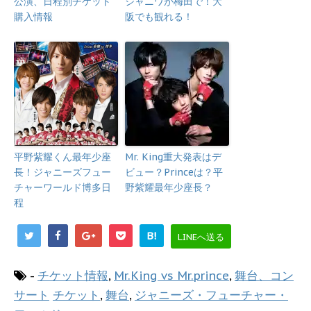
公演、日程別チケット
ジャニワが梅田で！大
購入情報
阪でも観れる！
平野紫耀くん最年少座
Mr. King重大発表はデ
長！ジャニーズフュー
ビュー？Princeは？平
チャーワールド博多日
野紫耀最年少座長？
程
B!
LINEへ送る
-
チケット情報
,
Mr.King vs Mr.prince
,
舞台、コン
サート
チケット
,
舞台
,
ジャニーズ・フューチャー・