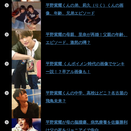
平野紫耀くんの弟、莉久（りく）くんの画
像、年齢、兄弟エピソード
平野紫耀の母親、里奈が再婚！父親の年齢、
エピソード、激怒の噂？
平野紫耀 くんボイメン時代の画像でヤンキ
ー説！？卒アル画像も！
平野紫耀くんの中学、高校はどこ？名古屋の
飛鳥未来？
平野紫耀が母の脳腫瘍、病気療養を佐藤勝利
は父の死をジャニアイで告白