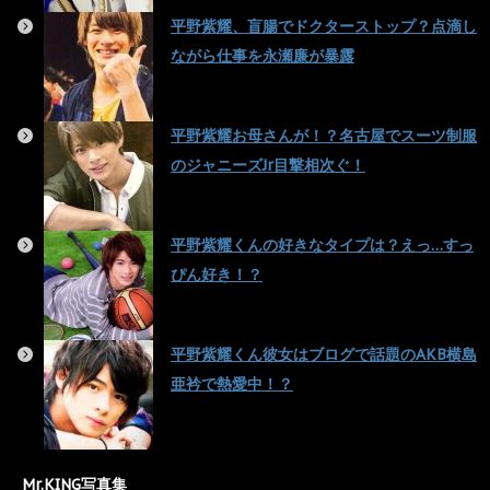
平野紫耀、盲腸でドクターストップ？点滴し
ながら仕事を永瀬廉が暴露
平野紫耀お母さんが！？名古屋でスーツ制服
のジャニーズJr目撃相次ぐ！
平野紫耀くんの好きなタイプは？えっ…すっ
ぴん好き！？
平野紫耀くん彼女はブログで話題のAKB横島
亜衿で熱愛中！？
Mr.KING写真集