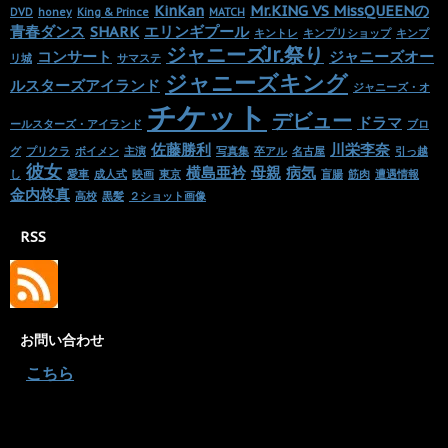
KinKan
Mr.KING VS MissQUEENの
DVD
honey
King & Prince
MATCH
青春ダンス
SHARK
エリンギプール
キントレ
キンプリショップ
キンプ
ジャニーズJr.祭り
コンサート
ジャニーズオー
リ城
サマステ
ジャニーズキング
ルスターズアイランド
ジャニーズ・オ
チケット
デビュー
ドラマ
ールスターズ・アイランド
ブロ
佐藤勝利
川栄李奈
グ
プリクラ
ボイメン
主演
写真集
卒アル
名古屋
引っ越
彼女
横島亜衿
母親
病気
し
愛車
成人式
映画
東京
盲腸
筋肉
遭遇情報
金内柊真
高校
黒髪
２ショット画像
RSS
お問い合わせ
・
こちら