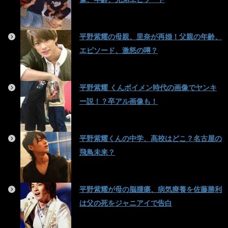
平野紫耀の母親、里奈が再婚！父親の年齢、
エピソード、激怒の噂？
平野紫耀 くんボイメン時代の画像でヤンキ
ー説！？卒アル画像も！
平野紫耀くんの中学、高校はどこ？名古屋の
飛鳥未来？
平野紫耀が母の脳腫瘍、病気療養を佐藤勝利
は父の死をジャニアイで告白