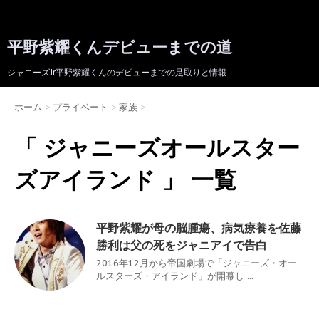
平野紫耀くんデビューまでの道
ジャニーズJr平野紫耀くんのデビューまでの足取りと情報
ホーム
>
プライベート
>
家族
>
「 ジャニーズオールスター
ズアイランド 」 一覧
平野紫耀が母の脳腫瘍、病気療養を佐藤
勝利は父の死をジャニアイで告白
2016年12月から帝国劇場で「ジャニーズ・オー
ルスターズ・アイランド」が開幕し ...