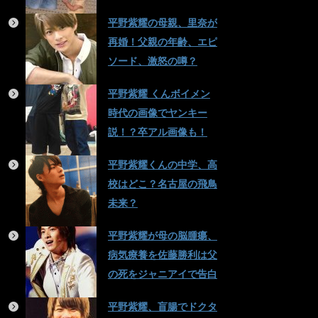
平野紫耀の母親、里奈が
再婚！父親の年齢、エピ
ソード、激怒の噂？
平野紫耀 くんボイメン
時代の画像でヤンキー
説！？卒アル画像も！
平野紫耀くんの中学、高
校はどこ？名古屋の飛鳥
未来？
平野紫耀が母の脳腫瘍、
病気療養を佐藤勝利は父
の死をジャニアイで告白
平野紫耀、盲腸でドクタ