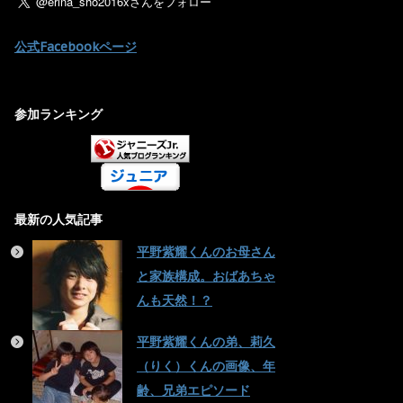
公式Facebookページ
参加ランキング
最新の人気記事
平野紫耀くんのお母さん
と家族構成。おばあちゃ
んも天然！？
平野紫耀くんの弟、莉久
（りく）くんの画像、年
齢、兄弟エピソード