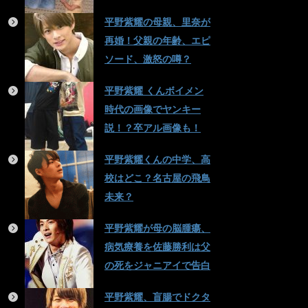
平野紫耀の母親、里奈が
再婚！父親の年齢、エピ
ソード、激怒の噂？
平野紫耀 くんボイメン
時代の画像でヤンキー
説！？卒アル画像も！
平野紫耀くんの中学、高
校はどこ？名古屋の飛鳥
未来？
平野紫耀が母の脳腫瘍、
病気療養を佐藤勝利は父
の死をジャニアイで告白
平野紫耀、盲腸でドクタ