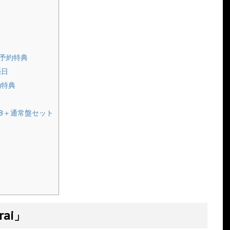
、予約特典
売日
約特典
回盤B＋通常盤セット
rai」