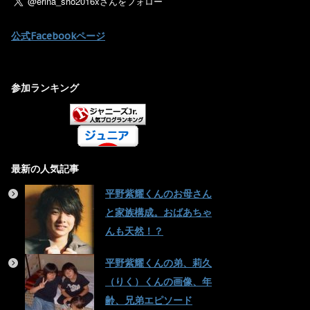
公式Facebookページ
参加ランキング
最新の人気記事
平野紫耀くんのお母さん
と家族構成。おばあちゃ
んも天然！？
平野紫耀くんの弟、莉久
（りく）くんの画像、年
齢、兄弟エピソード