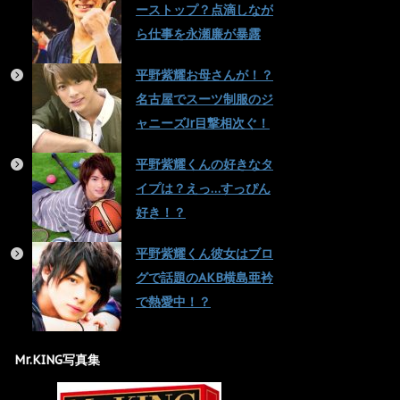
ーストップ？点滴しなが
ら仕事を永瀬廉が暴露
平野紫耀お母さんが！？
名古屋でスーツ制服のジ
ャニーズJr目撃相次ぐ！
平野紫耀くんの好きなタ
イプは？えっ…すっぴん
好き！？
平野紫耀くん彼女はブロ
グで話題のAKB横島亜衿
で熱愛中！？
Mr.KING写真集