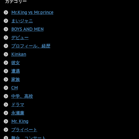
カテゴリー
Mr.King vs Mr.prince
まいジャニ
BOYS AND MEN
デビュー
プロフィール、経歴
Kinkan
彼女
遭遇
家族
CM
中学、高校
ドラマ
永瀬廉
Mr. King
プライベート
舞台、コンサート