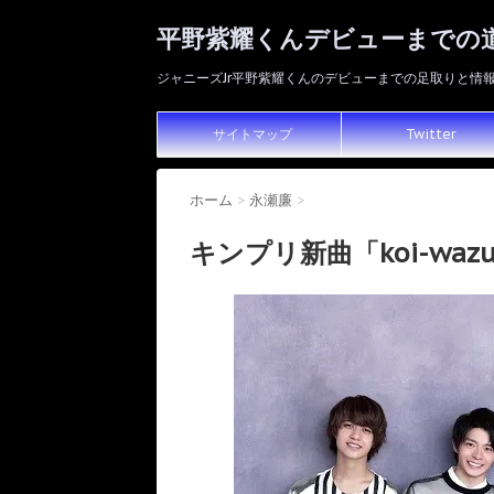
平野紫耀くんデビューまでの
ジャニーズJr平野紫耀くんのデビューまでの足取りと情
サイトマップ
Twitter
ホーム
>
永瀬廉
>
キンプリ新曲「koi-wa