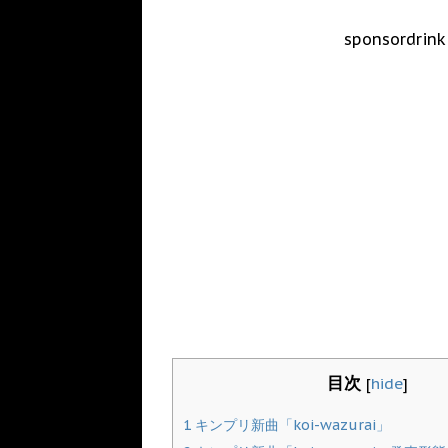
sponsordrink
目次
[
hide
]
1
キンプリ新曲「koi-wazurai」