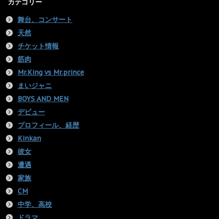
カテゴリー
舞台、コンサート
天然
チケット情報
筋肉
Mr.King vs Mr.prince
まいジャニ
BOYS AND MEN
デビュー
プロフィール、経歴
Kinkan
彼女
遭遇
家族
CM
中学、高校
ドラマ