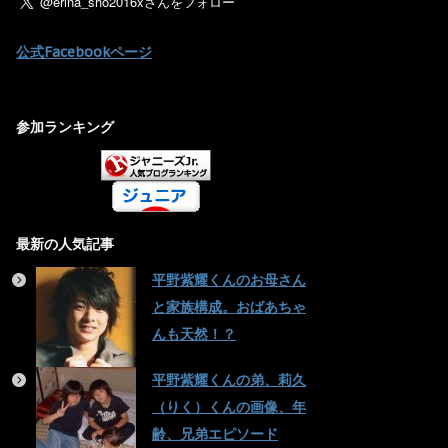
公式Facebookページ
参加ランキング
最新の人気記事
平野紫耀くんのお母さん
と家族構成。おばあちゃ
んも天然！？
平野紫耀くんの弟、莉久
（りく）くんの画像、年
齢、兄弟エピソード