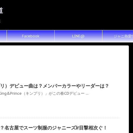
道
報
Facebook
LINE@
ジャニ熱愛
（キンプリ）デビュー曲は？メンバーカラーやリーダーは？
g&Prince（キンプリ）」がこの春CDデビュー ...
？名古屋でスーツ制服のジャニーズJr目撃相次ぐ！