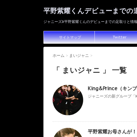
平野紫耀くんデビューまでの
ジャニーズJr平野紫耀くんのデビューまでの足取りと情
サイトマップ
Twitter
ホーム
>
まいジャニ
>
「 まいジャニ 」 一覧
King&Prince
ジャニーズの新グループ「Kin
平野紫耀お母さんが！