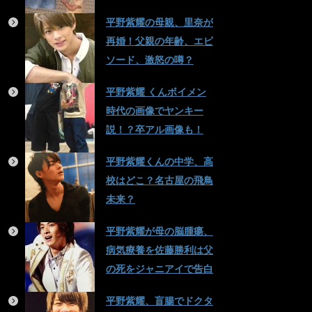
平野紫耀の母親、里奈が
再婚！父親の年齢、エピ
ソード、激怒の噂？
平野紫耀 くんボイメン
時代の画像でヤンキー
説！？卒アル画像も！
平野紫耀くんの中学、高
校はどこ？名古屋の飛鳥
未来？
平野紫耀が母の脳腫瘍、
病気療養を佐藤勝利は父
の死をジャニアイで告白
平野紫耀、盲腸でドクタ