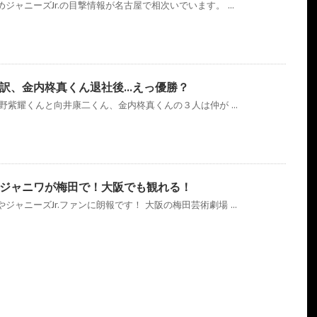
ャニーズJr.の目撃情報が名古屋で相次いでいます。 ...
訳、金内柊真くん退社後…えっ優勝？
平野紫耀くんと向井康二くん、金内柊真くんの３人は仲が ...
ジャニワが梅田で！大阪でも観れる！
ャニーズJr.ファンに朗報です！ 大阪の梅田芸術劇場 ...