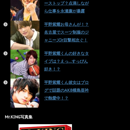
ーストップ？点滴しなが
ら仕事を永瀬廉が暴露
平野紫耀お母さんが！？
名古屋でスーツ制服のジ
ャニーズJr目撃相次ぐ！
平野紫耀くんの好きなタ
イプは？えっ…すっぴん
好き！？
平野紫耀くん彼女はブロ
グで話題のAKB横島亜衿
で熱愛中！？
Mr.KING写真集