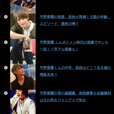
平野紫耀の母親、里奈が再婚！父親の年齢、
エピソード、激怒の噂？
平野紫耀 くんボイメン時代の画像でヤンキ
ー説！？卒アル画像も！
平野紫耀くんの中学、高校はどこ？名古屋の
飛鳥未来？
平野紫耀が母の脳腫瘍、病気療養を佐藤勝利
は父の死をジャニアイで告白