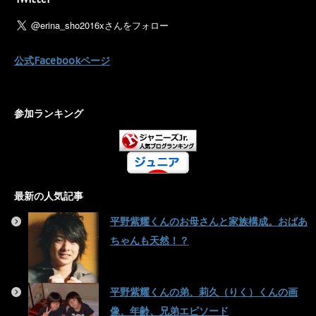
公式Facebookページ
参加ランキング
最新の人気記事
平野紫耀くんのお母さんと家族構成。おばあ
ちゃんも天然！？
平野紫耀くんの弟、莉久（りく）くんの画
像、年齢、兄弟エピソード