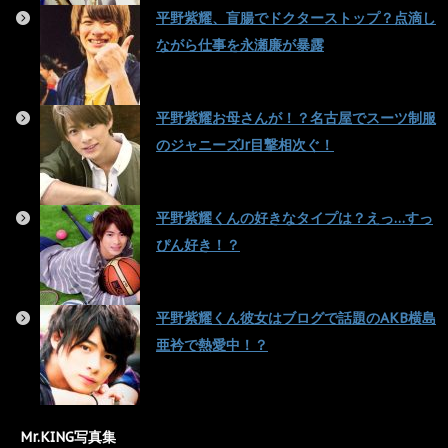
平野紫耀、盲腸でドクターストップ？点滴し
ながら仕事を永瀬廉が暴露
平野紫耀お母さんが！？名古屋でスーツ制服
のジャニーズJr目撃相次ぐ！
平野紫耀くんの好きなタイプは？えっ…すっ
ぴん好き！？
平野紫耀くん彼女はブログで話題のAKB横島
亜衿で熱愛中！？
Mr.KING写真集