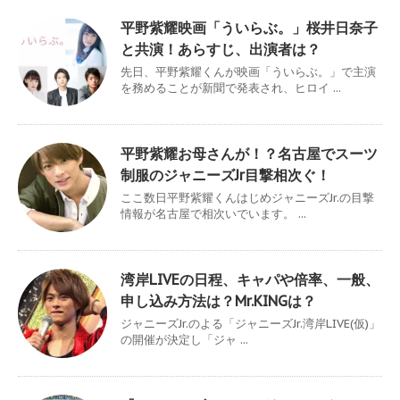
平野紫耀映画「ういらぶ。」桜井日奈子
と共演！あらすじ、出演者は？
先日、平野紫耀くんが映画「ういらぶ。」で主演
を務めることが新聞で発表され、ヒロイ ...
平野紫耀お母さんが！？名古屋でスーツ
制服のジャニーズJr目撃相次ぐ！
ここ数日平野紫耀くんはじめジャニーズJr.の目撃
情報が名古屋で相次いでいます。 ...
湾岸LIVEの日程、キャパや倍率、一般、
申し込み方法は？Mr.KINGは？
ジャニーズJr.のよる「ジャニーズJr.湾岸LIVE(仮)」
の開催が決定し「ジャ ...