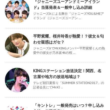
『ジャニーズユーアンドミーアイラン
ド』当落発表＆一般申し込み詳細
ジャニーズJr.による舞台『ジャニーズYOU&MEア
イランド（ジャニーズユーアン ...
平野紫耀、桜井玲香が熱愛！？彼女＆匂
わせ疑惑はガセ？
ジャニーズJrでMr.KINGメンバー平野紫耀くんの熱
愛中の彼女が乃木坂46の桜 ...
KINGステーション放送決定！関西、名
古屋や地方の放送地域は？
テレビ朝日夏祭り「SUMMER STATION2017」の
記者会見にてMr.KI ...
「キントレ」一般発売はいつ？申し込み