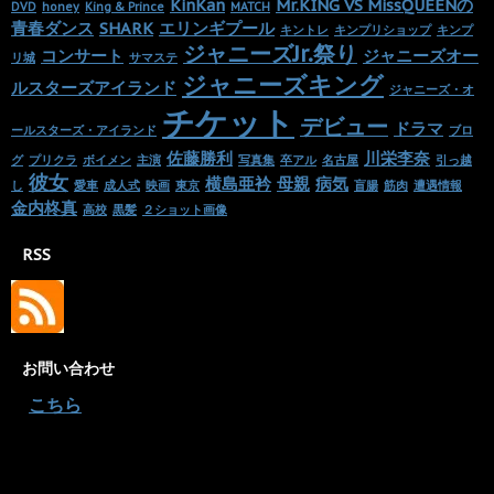
KinKan
Mr.KING VS MissQUEENの
DVD
honey
King & Prince
MATCH
青春ダンス
SHARK
エリンギプール
キントレ
キンプリショップ
キンプ
ジャニーズJr.祭り
コンサート
ジャニーズオー
リ城
サマステ
ジャニーズキング
ルスターズアイランド
ジャニーズ・オ
チケット
デビュー
ドラマ
ールスターズ・アイランド
ブロ
佐藤勝利
川栄李奈
グ
プリクラ
ボイメン
主演
写真集
卒アル
名古屋
引っ越
彼女
横島亜衿
母親
病気
し
愛車
成人式
映画
東京
盲腸
筋肉
遭遇情報
金内柊真
高校
黒髪
２ショット画像
RSS
お問い合わせ
・
こちら