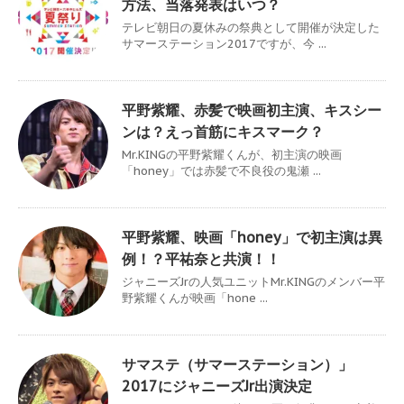
方法、当落発表はいつ？
テレビ朝日の夏休みの祭典として開催が決定した
サマーステーション2017ですが、今 ...
平野紫耀、赤髪で映画初主演、キスシー
ンは？えっ首筋にキスマーク？
Mr.KINGの平野紫耀くんが、初主演の映画
「honey」では赤髪で不良役の鬼瀬 ...
平野紫耀、映画「honey」で初主演は異
例！？平祐奈と共演！！
ジャニーズJrの人気ユニットMr.KINGのメンバー平
野紫耀くんが映画「hone ...
サマステ（サマーステーション）」
2017にジャニーズJr出演決定