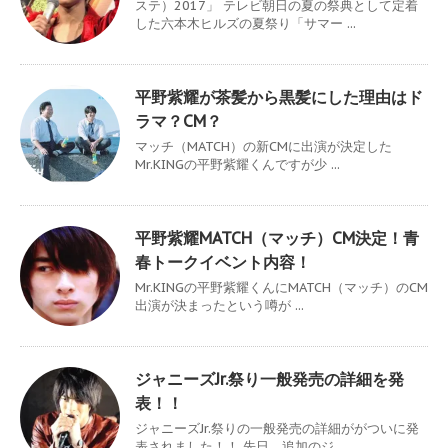
ステ）2017」 テレビ朝日の夏の祭典として定着
した六本木ヒルズの夏祭り「サマー ...
平野紫耀が茶髪から黒髪にした理由はド
ラマ？CM？
マッチ（MATCH）の新CMに出演が決定した
Mr.KINGの平野紫耀くんですが少 ...
平野紫耀MATCH（マッチ）CM決定！青
春トークイベント内容！
Mr.KINGの平野紫耀くんにMATCH（マッチ）のCM
出演が決まったという噂が ...
ジャニーズJr.祭り一般発売の詳細を発
表！！
ジャニーズJr.祭りの一般発売の詳細ががついに発
表されました！！ 先日、追加のジ ...