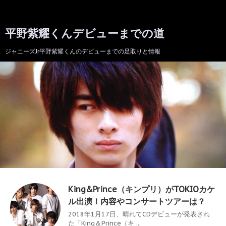
平野紫耀くんデビューまでの道
ジャニーズJr平野紫耀くんのデビューまでの足取りと情報
King&Prince（キンプリ）がTOKIOカケ
ル出演！内容やコンサートツアーは？
2018年1月17日、晴れてCDデビューが発表され
た「King＆Prince（キ ...